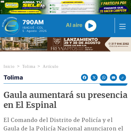
Pasar al contenido principal
790AM
Al aire
IBAGUÉ - COL
5 · Agosto · 2026
Inicio
Tolima
Artículo
Tolima
Econoticias y Eventos
Facebook
X
WhatsApp
Email
Gaula aumentará su presencia
en El Espinal
El Comando del Distrito de Policía y el
Gaula de la Policía Nacional anunciaron el