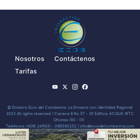
Pie de página
Nosotros
Contáctenos
Tarifas
YouTube
X
Instagram
Facebook
© Emisora Ecos del Combeima, La Emisora con Identidad Regional
2023 All rights reserved / Carrera 8 No 57 - 29 Edificio ACQUA WTC
Oficinas 1110 - 1111
Teléfonos: (608) 2691631 - 3183585252 | info@ecosdelcombeima.com
Ibagué - Tolima. TODOS LOS DERECHOS RESERVADOS