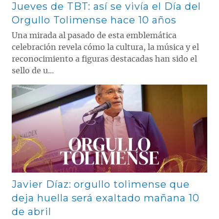
Jueves de TBT: así se vivía el Día del
Orgullo Tolimense hace 10 años
Una mirada al pasado de esta emblemática
celebración revela cómo la cultura, la música y el
reconocimiento a figuras destacadas han sido el
sello de u...
Contenido multimedia principal
Javier Díaz: orgullo tolimense que
deja huella será exaltado mañana 10
de abril