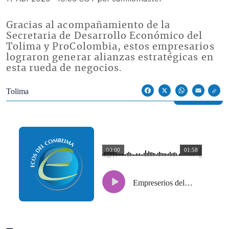
Gracias al acompañamiento de la
Secretaria de Desarrollo Económico del
Tolima y ProColombia, estos empresarios
lograron generar alianzas estratégicas en
esta rueda de negocios.
Econoticias y Eventos
Tolima
Facebook
X
WhatsApp
Email
00:00
01:58
Empreserios del Tolima, presentes en Macrorrueda de Las Américas