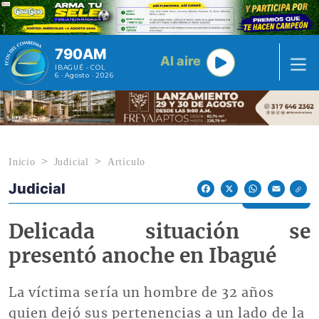
Pasar al contenido principal
790AM
Al aire
IBAGUÉ - COL
6 · Agosto · 2026
Inicio
Judicial
Artículo
Judicial
Econoticias y Eventos
Facebook
X
WhatsApp
Email
Delicada situación se
presentó anoche en Ibagué
La víctima sería un hombre de 32 años
quien dejó sus pertenencias a un lado de la