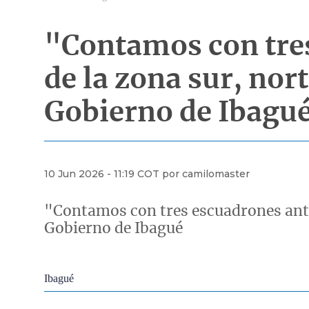
"Contamos con tres
de la zona sur, nor
Gobierno de Ibagu
10 Jun 2026 - 11:19 COT por camilomaster
"Contamos con tres escuadrones anti r
Gobierno de Ibagué
Econoticias y Eventos
Ibagué