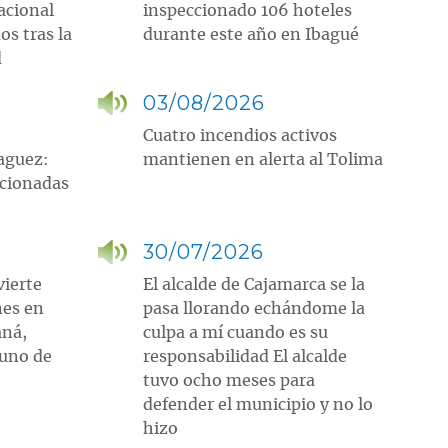
acional
inspeccionado 106 hoteles
os tras la
durante este año en Ibagué
d
03/08/2026
Cuatro incendios activos
aguez:
mantienen en alerta al Tolima
ncionadas
30/07/2026
vierte
El alcalde de Cajamarca se la
nes en
pasa llorando echándome la
aná,
culpa a mí cuando es su
tuno de
responsabilidad El alcalde
tuvo ocho meses para
defender el municipio y no lo
hizo