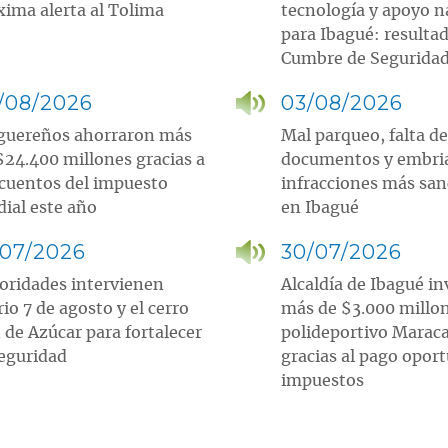
ima alerta al Tolima
tecnología y apoyo n
para Ibagué: resultad
Cumbre de Segurida
/08/2026
03/08/2026
guereños ahorraron más
Mal parqueo, falta de
$24.400 millones gracias a
documentos y embri
cuentos del impuesto
infracciones más sa
dial este año
en Ibagué
/07/2026
30/07/2026
oridades intervienen
Alcaldía de Ibagué in
rio 7 de agosto y el cerro
más de $3.000 millo
 de Azúcar para fortalecer
polideportivo Marac
seguridad
gracias al pago opor
impuestos