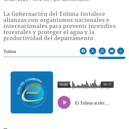
La Gobernación del Tolima fortalece
alianzas con organismos nacionales e
internacionales para prevenir incendios
forestales y proteger el agua y la
productividad del departamento.
Econoticias y Eventos
Tolima
Facebook
X
WhatsApp
Email
00:00
00:37
El Tolima acelera su preparación ante posible fenómeno de El Niño