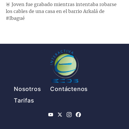
🚨 Joven fue grabado mientras intentaba robarse
los cables de una casa en el barrio Arkalá de
#Ibagué
Pie de página
Nosotros
Contáctenos
Tarifas
YouTube
X
Instagram
Facebook