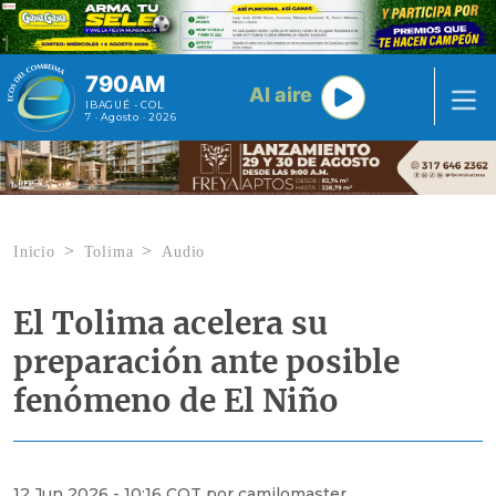
Pasar al contenido principal
790AM
Al aire
IBAGUÉ - COL
7 · Agosto · 2026
Inicio
Tolima
Audio
El Tolima acelera su
preparación ante posible
fenómeno de El Niño
12 Jun 2026 - 10:16 COT por camilomaster