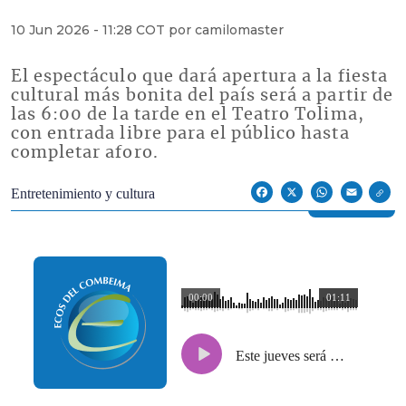
10 Jun 2026 - 11:28 COT por camilomaster
El espectáculo que dará apertura a la fiesta
cultural más bonita del país será a partir de
las 6:00 de la tarde en el Teatro Tolima,
con entrada libre para el público hasta
completar aforo.
Econoticias y Eventos
Entretenimiento y cultura
Facebook
X
WhatsApp
Email
00:00
01:11
Este jueves será el lanzamiento del 52° Festival Folclórico Colombiano en Ibagué