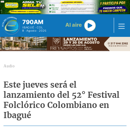
Pasar al contenido principal
790AM
Al aire
IBAGUÉ - COL
8 · Agosto · 2026
Audio
Este jueves será el
lanzamiento del 52° Festival
Folclórico Colombiano en
Ibagué