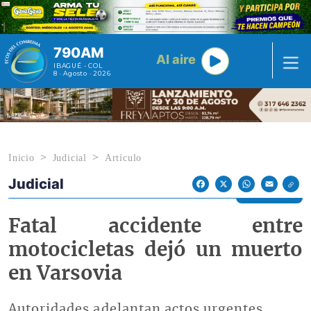
Pasar al contenido principal
790AM
Al aire
IBAGUÉ - COL
8 · Agosto · 2026
Inicio
Judicial
Artículo
Judicial
Econoticias y Eventos
Facebook
X
WhatsApp
Email
Fatal accidente entre
motocicletas dejó un muerto
en Varsovia
Autoridades adelantan actos urgentes