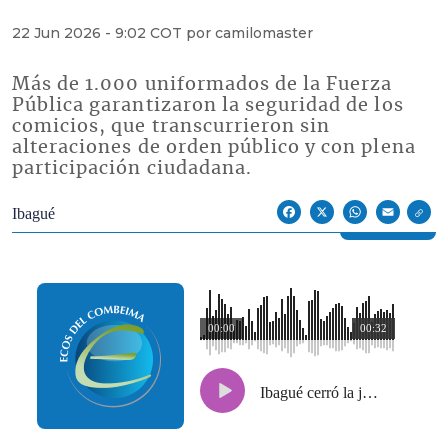
22 Jun 2026 - 9:02 COT por camilomaster
Más de 1.000 uniformados de la Fuerza
Pública garantizaron la seguridad de los
comicios, que transcurrieron sin
alteraciones de orden público y con plena
participación ciudadana.
Econoticias y Eventos
Ibagué
Facebook
X
WhatsApp
Email
00:00
00:32
Ibagué cerró la jornada electoral con tranquilidad y plenas garantías para los votantes