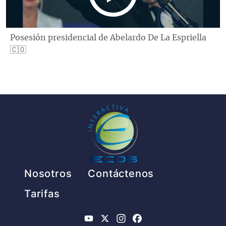
Posesión presidencial de Abelardo De La Espriella
🇨🇴
Pie de página
Nosotros
Contáctenos
Tarifas
YouTube
X
Instagram
Facebook