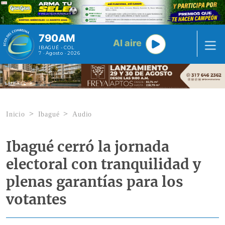
Pasar al contenido principal
790AM
Al aire
IBAGUÉ - COL
7 · Agosto · 2026
Inicio
Ibagué
Audio
Ibagué cerró la jornada
electoral con tranquilidad y
plenas garantías para los
votantes