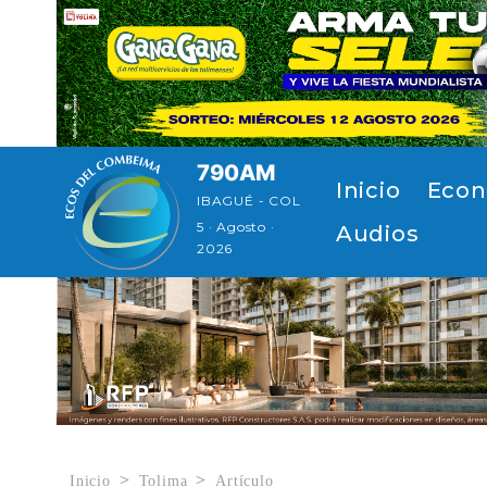
Pasar al contenido principal
790AM
Navegación p
Inicio
Econ
IBAGUÉ - COL
5 · Agosto ·
Audios
2026
Inicio
Tolima
Artículo