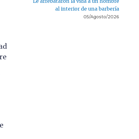
Le arrebataron la vida a un hombre
al interior de una barbería
05/Agosto/2026
tad
re
í
e