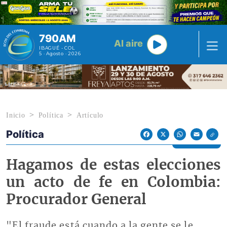
Pasar al contenido principal
790AM
Al aire
IBAGUÉ - COL
5 · Agosto · 2026
Inicio
Política
Artículo
Política
Econoticias y Eventos
Facebook
X
WhatsApp
Email
Hagamos de estas elecciones
un acto de fe en Colombia:
Procurador General
"El fraude está cuando a la gente se le