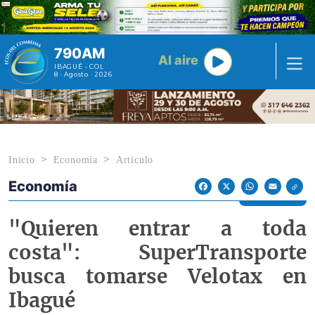
Pasar al contenido principal
790AM
Al aire
IBAGUÉ - COL
8 · Agosto · 2026
Inicio
Economía
Artículo
Economía
Econoticias y Eventos
Facebook
X
WhatsApp
Email
"Quieren entrar a toda
costa": SuperTransporte
busca tomarse Velotax en
Ibagué