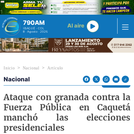
Pasar al contenido principal
790AM
Al aire
IBAGUÉ - COL
8 · Agosto · 2026
Inicio
Nacional
Artículo
Nacional
Econoticias y Eventos
Facebook
X
WhatsApp
Email
Ataque con granada contra la
Fuerza Pública en Caquetá
manchó las elecciones
presidenciales