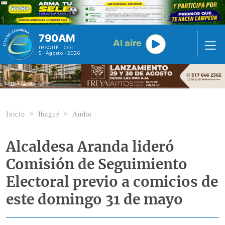
Pasar al contenido principal
790AM
Al aire
IBAGUÉ - COL
5 · Agosto · 2026
Inicio
Ibagué
Audio
Alcaldesa Aranda lideró
Comisión de Seguimiento
Electoral previo a comicios de
este domingo 31 de mayo