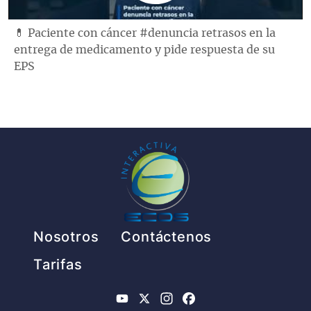
💊 Paciente con cáncer #denuncia retrasos en la
entrega de medicamento y pide respuesta de su
EPS
Pie de página
Nosotros
Contáctenos
Tarifas
YouTube
X
Instagram
Facebook