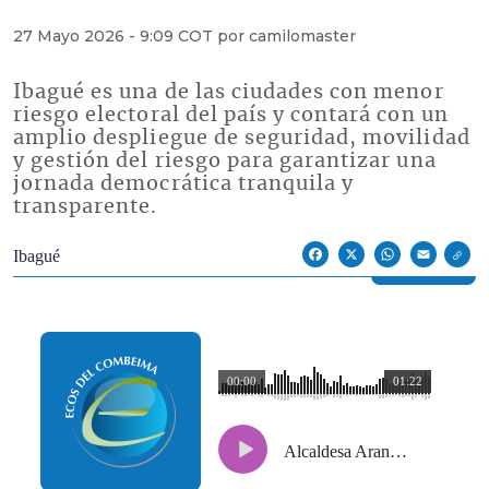
27 Mayo 2026 - 9:09 COT por camilomaster
Ibagué es una de las ciudades con menor
riesgo electoral del país y contará con un
amplio despliegue de seguridad, movilidad
y gestión del riesgo para garantizar una
jornada democrática tranquila y
transparente.
Econoticias y Eventos
Ibagué
Facebook
X
WhatsApp
Email
00:00
01:22
Alcaldesa Aranda lideró Comisión de Seguimiento Electoral previo a comicios de este domingo 31 de mayo