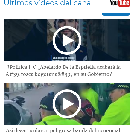
Últimos videos del canal
#Política | 🤔 ¿Abelardo De la Espriella acabará la
&#39;rosca bogotana&#39; en su Gobierno?
Así desarticularon peligrosa banda delincuencial