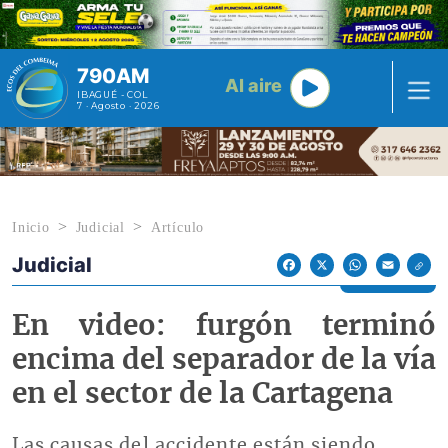
Pasar al contenido principal
790AM
Al aire
IBAGUÉ - COL
7 · Agosto · 2026
Inicio
Judicial
Artículo
Judicial
Econoticias y Eventos
Facebook
X
WhatsApp
Email
En video: furgón terminó
encima del separador de la vía
en el sector de la Cartagena
Las causas del accidente están siendo