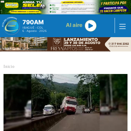
Pasar al contenido principal
790AM
Al aire
IBAGUÉ - COL
6 · Agosto · 2026
Inicio
Contenido multimedia principal