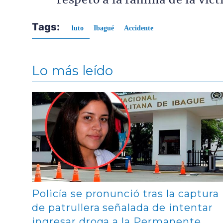
respeto a la familia de la víc
Tags:
luto
Ibagué
Accidente
Lo más leído
Contenido multimedia principal
Policía se pronunció tras la captura
de patrullera señalada de intentar
ingresar droga a la Permanente