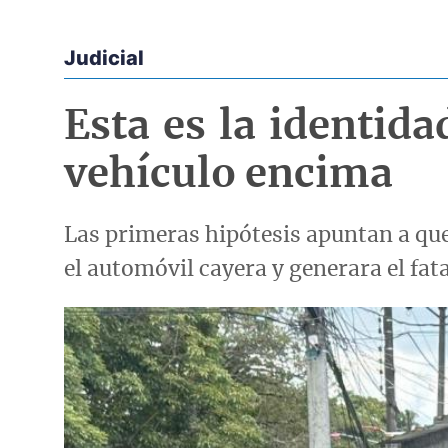
Judicial
Econoticias y Eventos
Esta es la identida
vehículo encima
Las primeras hipótesis apuntan a que
el automóvil cayera y generara el fat
Imagen