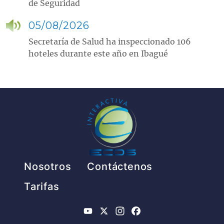
de Seguridad
05/08/2026
Secretaría de Salud ha inspeccionado 106
hoteles durante este año en Ibagué
Pie de página
Nosotros
Contáctenos
Tarifas
YouTube
X
Instagram
Facebook