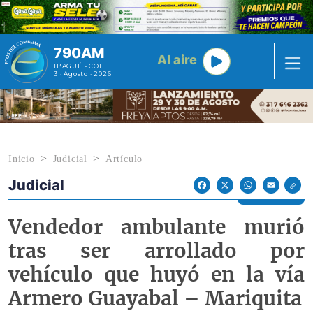
Pasar al contenido principal
790AM
Al aire
IBAGUÉ - COL
3 · Agosto · 2026
Inicio
Judicial
Artículo
Judicial
Econoticias y Eventos
Facebook
X
WhatsApp
Email
Vendedor ambulante murió
tras ser arrollado por
vehículo que huyó en la vía
Armero Guayabal – Mariquita