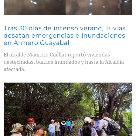
Tras 30 días de intenso verano, lluvias
desatan emergencias e inundaciones
en Armero Guayabal
El alcalde Mauricio Cuéllar reportó viviendas
destechadas, barrios inundados y hasta la Alcaldía
afectada.
Contenido multimedia principal