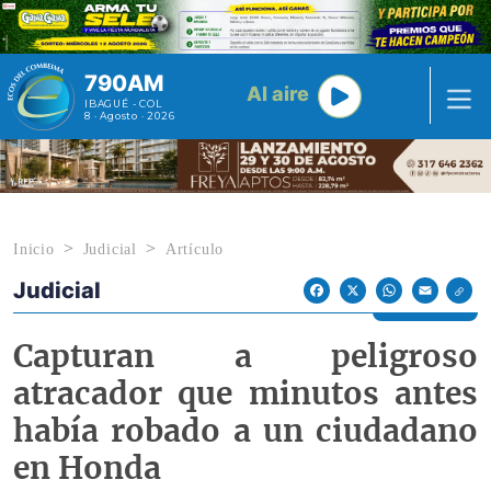
Pasar al contenido principal
790AM
Al aire
IBAGUÉ - COL
8 · Agosto · 2026
Inicio
Judicial
Artículo
Judicial
Econoticias y Eventos
Facebook
X
WhatsApp
Email
Capturan a peligroso
atracador que minutos antes
había robado a un ciudadano
en Honda