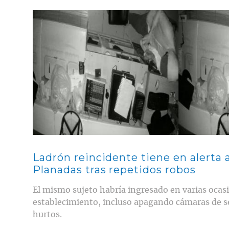
Contenido multimedia principal
Ladrón reincidente tiene en alerta
Planadas tras repetidos robos
El mismo sujeto habría ingresado en varias ocas
establecimiento, incluso apagando cámaras de s
hurtos.