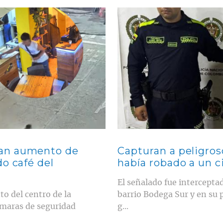
Contenido multimedia principal
ian aumento de
Capturan a peligro
o café del
había robado a un 
El señalado fue intercepta
to del centro de la
barrio Bodega Sur y en su po
ámaras de seguridad
g...