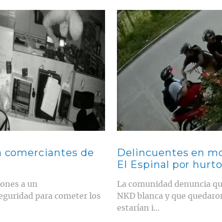
Contenido multimedia principal
 a comerciantes de
Delincuentes en mo
El Espinal por hurt
iones a un
La comunidad denuncia que
eguridad para cometer los
NKD blanca y que quedaron
estarían i...