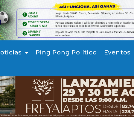
oticias
Ping Pong Político
Eventos