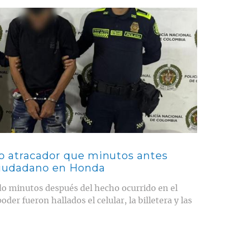
so atracador que minutos antes
ciudadano en Honda
do minutos después del hecho ocurrido en el
der fueron hallados el celular, la billetera y las