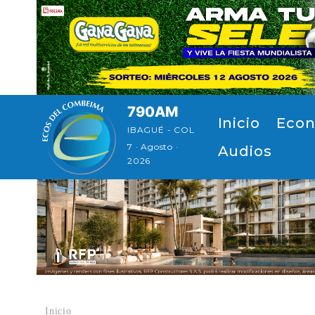
Pasar al contenido principal
790AM
Navegación principal
Inicio
Econ
IBAGUÉ - COL
7 · Agosto ·
Audios
2026
Inicio