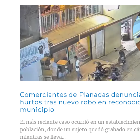
Contenido multimedia principal
Comerciantes de Planadas denunc
hurtos tras nuevo robo en reconocid
municipio
El más reciente caso ocurrió en un establecimien
población, donde un sujeto quedó grabado en c
mientras se lleva...