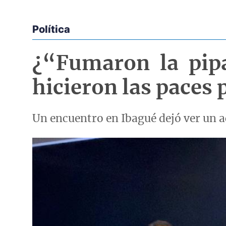
Política
Econoticias y Eventos
¿“Fumaron la pipa
hicieron las paces
Un encuentro en Ibagué dejó ver un 
Imagen