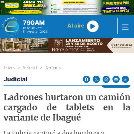
Pasar al contenido principal
790AM
Al aire
IBAGUÉ - COL
5 · Agosto · 2026
Inicio
Judicial
Artículo
Judicial
Econoticias y Eventos
Facebook
X
WhatsApp
Email
Ladrones hurtaron un camión
cargado de tablets en la
variante de Ibagué
La Policía capturó a dos hombres y