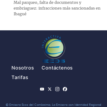
Mal parqueo, falta de documentos y
embriaguez: infracciones más sancionadas en
Ibagué
Pie de página
Nosotros
Contáctenos
Tarifas
YouTube
X
Instagram
Facebook
© Emisora Ecos del Combeima, La Emisora con Identidad Regional