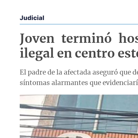
Judicial
Econoticias y Eventos
Joven terminó hos
ilegal en centro es
El padre de la afectada aseguró que 
síntomas alarmantes que evidenciarí
Imagen