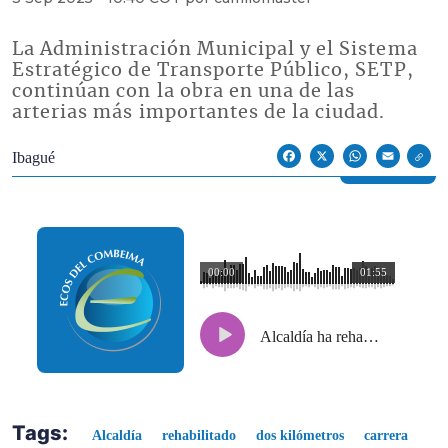
La Administración Municipal y el Sistema
Estratégico de Transporte Público, SETP,
continúan con la obra en una de las
arterias más importantes de la ciudad.
Econoticias y Eventos
Ibagué
Facebook
X
WhatsApp
Email
00:00
01:55
Alcaldía ha rehabilitado dos kilómetros de vía en la carrera Quinta
Tags:
Alcaldía
rehabilitado
dos kilómetros
carrera