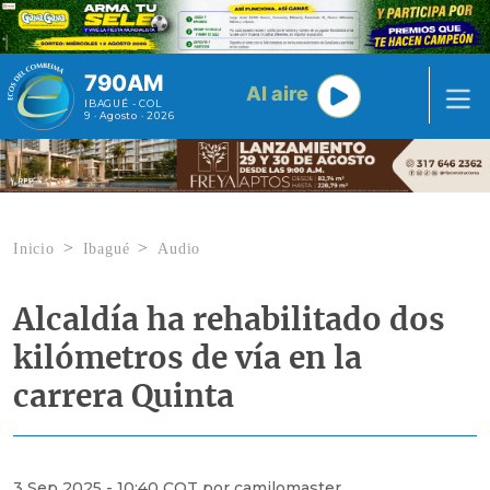
Pasar al contenido principal
790AM
Al aire
IBAGUÉ - COL
9 · Agosto · 2026
Inicio
Ibagué
Audio
Alcaldía ha rehabilitado dos
kilómetros de vía en la
carrera Quinta
3 Sep 2025 - 10:40 COT por camilomaster