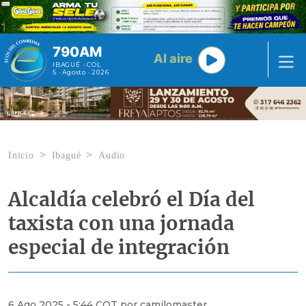
Pasar al contenido principal
790AM
Al aire
IBAGUÉ - COL
5 · Agosto · 2026
Inicio
Ibagué
Audio
Alcaldía celebró el Día del
taxista con una jornada
especial de integración
6 Ago 2025 - 5:44 COT por camilomaster