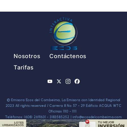
Pie de página
Nosotros
Contáctenos
Tarifas
YouTube
X
Instagram
Facebook
© Emisora Ecos del Combeima, La Emisora con Identidad Regional
2023 All rights reserved / Carrera 8 No 57 - 29 Edificio ACQUA WTC
Oficinas 1110 - 1111
Teléfonos: (608) 2691631 - 3183585252 | info@ecosdelcombeima.com
Ibagué - Tolima. TODOS LOS DERECHOS RESERVADOS