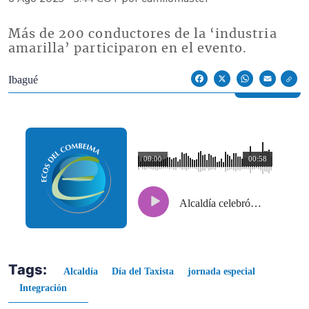
Más de 200 conductores de la ‘industria
amarilla’ participaron en el evento.
Econoticias y Eventos
Ibagué
Facebook
X
WhatsApp
Email
00:00
00:58
Alcaldía celebró el Día del taxista con una jornada especial de integración
Tags:
Alcaldía
Día del Taxista
jornada especial
Integración