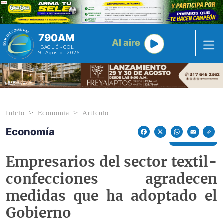
Pasar al contenido principal
790AM
Al aire
IBAGUÉ - COL
9 · Agosto · 2026
Inicio
Economía
Artículo
Economía
Econoticias y Eventos
Facebook
X
WhatsApp
Email
Empresarios del sector textil-
confecciones agradecen
medidas que ha adoptado el
Gobierno