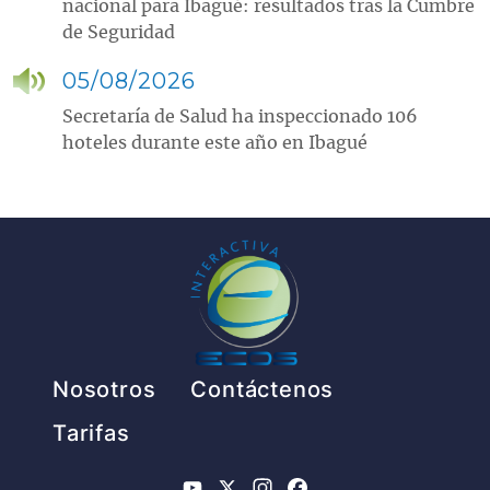
nacional para Ibagué: resultados tras la Cumbre
de Seguridad
05/08/2026
Secretaría de Salud ha inspeccionado 106
hoteles durante este año en Ibagué
Pie de página
Nosotros
Contáctenos
Tarifas
YouTube
X
Instagram
Facebook