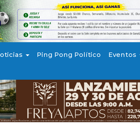
oticias
Ping Pong Político
Eventos