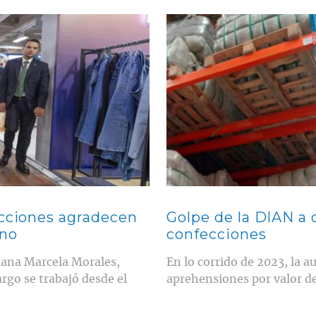
Contenido multimedia principal
ecciones agradecen
Golpe de la DIAN a 
erno
confecciones
iana Marcela Morales,
En lo corrido de 2023, la 
argo se trabajó desde el
aprehensiones por valor d