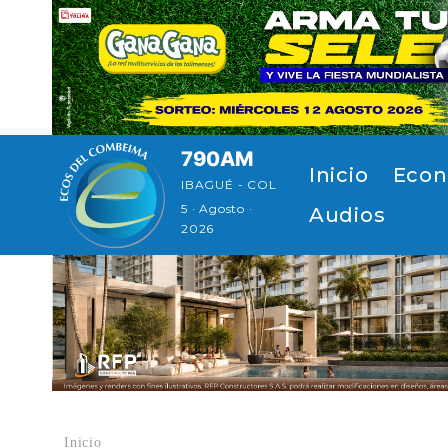
Pasar al contenido principal
790AM
Navegación principal
Inicio
Econ
IBAGUÉ - COL
5 · Agosto ·
Audios
2026
Inicio