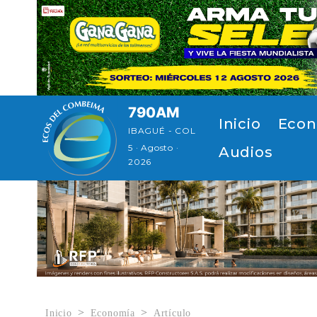
Pasar al contenido principal
790AM
Navegación p
Inicio
Econ
IBAGUÉ - COL
5 · Agosto ·
Audios
2026
Inicio
Economía
Artículo