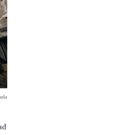
rada
ad