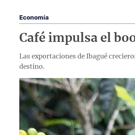
Economía
Econoticias y Eventos
Café impulsa el bo
Las exportaciones de Ibagué creciero
destino.
Imagen