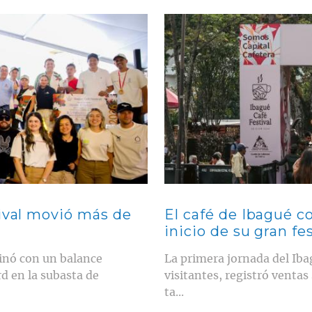
Contenido multimedia principal
tival movió más de
El café de Ibagué co
inicio de su gran fes
minó con un balance
La primera jornada del Iba
rd en la subasta de
visitantes, registró ventas
ta...