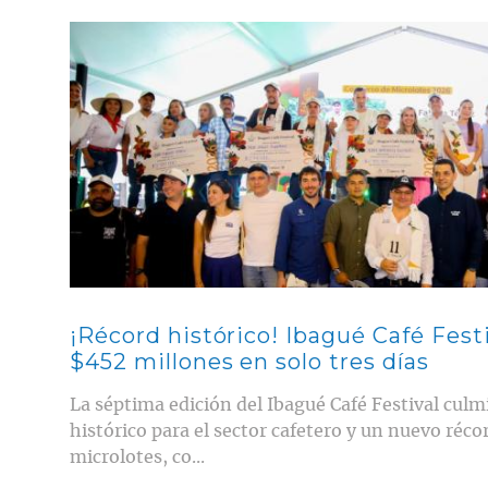
Contenido multimedia principal
¡Récord histórico! Ibagué Café Fes
$452 millones en solo tres días
La séptima edición del Ibagué Café Festival cul
histórico para el sector cafetero y un nuevo réco
microlotes, co...