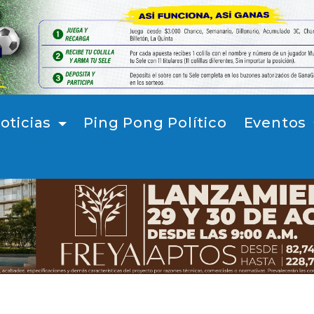
oticias
Ping Pong Político
Eventos