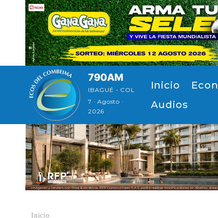
Pasar al contenido principal
790AM
Navegación principal
Inicio
Econ
IBAGUÉ - COL
7 · Agosto ·
Audios
2026
Inicio