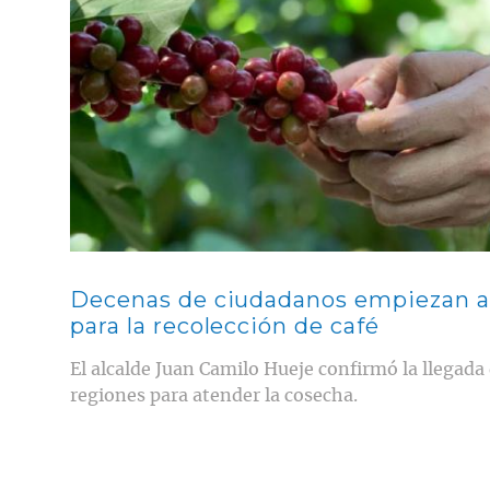
Decenas de ciudadanos empiezan a 
para la recolección de café
El alcalde Juan Camilo Hueje confirmó la llegada 
regiones para atender la cosecha.