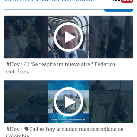
#Hoy | 🧐“Se respira un nuevo aire” Federico
Gutiérrez
#Hoy | 🗣Cali es hoy la ciudad más custodiada de
Colombia