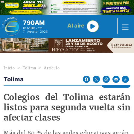
Pasar al contenido principal
790AM
Al aire
IBAGUÉ - COL
7 · Agosto · 2026
Inicio
Tolima
Artículo
Tolima
Econoticias y Eventos
Facebook
X
WhatsApp
Email
Colegios del Tolima estarán
listos para segunda vuelta sin
afectar clases
Más del 80 % de las sedes educativas serán