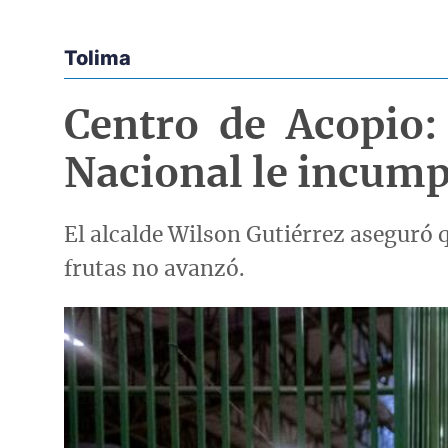
Tolima
Econoticias y Eventos
Centro de Acopio:
Nacional le incumpl
El alcalde Wilson Gutiérrez aseguró 
frutas no avanzó.
Imagen