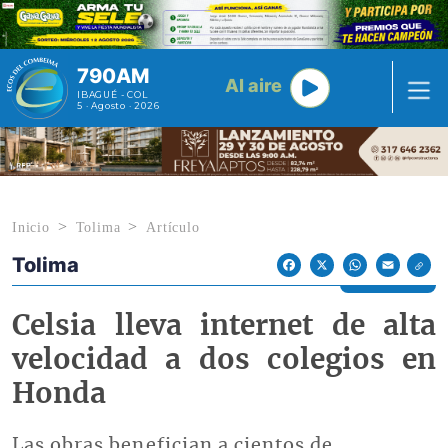
Pasar al contenido principal
790AM
Al aire
IBAGUÉ - COL
5 · Agosto · 2026
Inicio
Tolima
Artículo
Tolima
Econoticias y Eventos
Facebook
X
WhatsApp
Email
Celsia lleva internet de alta
velocidad a dos colegios en
Honda
Las obras benefician a cientos de