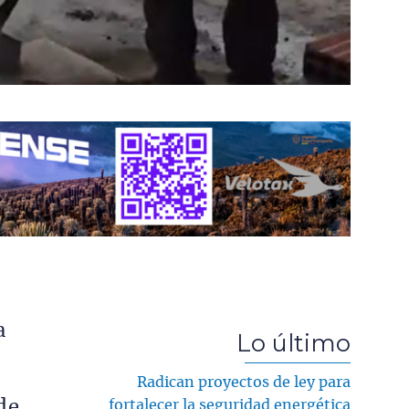
a
Lo último
Radican proyectos de ley para
de
fortalecer la seguridad energética