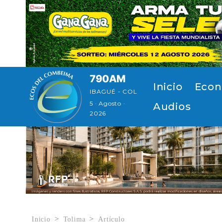
Pasar al contenido principal
790AM
Navegación p
Inicio
Econ
IBAGUÉ - COL
5 · Agosto ·
Audios
2026
Inicio
Tolima
Artículo