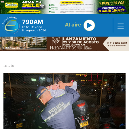
Pasar al contenido principal
790AM
Al aire
IBAGUÉ - COL
8 · Agosto · 2026
Inicio
Contenido multimedia principal