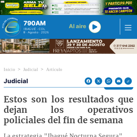
Pasar al contenido principal
790AM
Al aire
IBAGUÉ - COL
8 · Agosto · 2026
Inicio
Judicial
Artículo
Judicial
Econoticias y Eventos
Facebook
X
WhatsApp
Email
Estos son los resultados que
dejan los operativos
policiales del fin de semana
La estrategia "Ibagué Nocturna Segura"