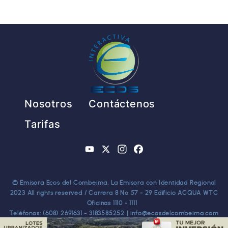
Pie de página
Nosotros
Contáctenos
Tarifas
YouTube
X
Instagram
Facebook
© Emisora Ecos del Combeima, La Emisora con Identidad Regional
2023 All rights reserved / Carrera 8 No 57 - 29 Edificio ACQUA WTC
Oficinas 1110 - 1111
Teléfonos: (608) 2691631 - 3183585252 | info@ecosdelcombeima.com
Ibagué - Tolima. TODOS LOS DERECHOS RESERVADOS