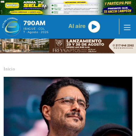
Pasar al contenido principal
790AM
Al aire
IBAGUÉ - COL
7 · Agosto · 2026
Inicio
Contenido multimedia principal