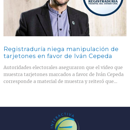
Registraduría niega manipulación de
tarjetones en favor de Iván Cepeda
Autoridades electorales aseguraron que el video que
muestra tarjetones marcados a favor de Iván Cepeda
corresponde a material de muestra y reiteró que...