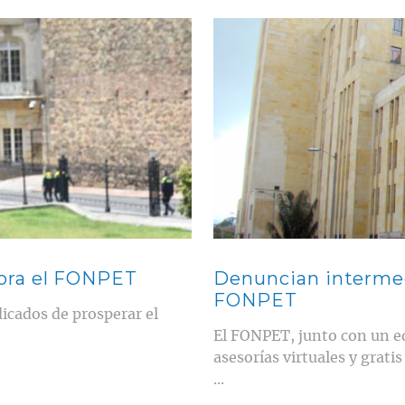
Contenido multimedia principal
ora el FONPET
Denuncian intermedi
FONPET
dicados de prosperar el
El FONPET, junto con un eq
asesorías virtuales y grati
...