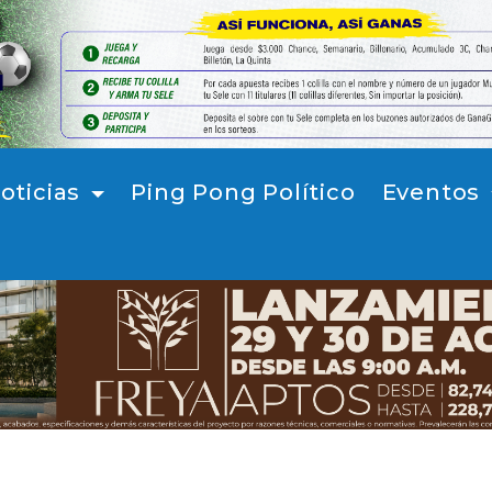
oticias
Ping Pong Político
Eventos