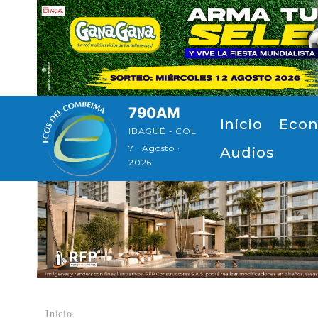
Pasar al contenido principal
790AM
Navegación principal
Inicio
Econ
IBAGUÉ - COL
7 · Agosto ·
Audios
2026
Inicio