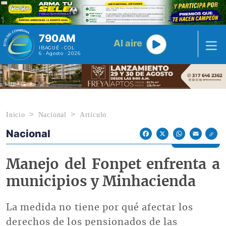
Pasar al contenido principal
790AM
Al aire
IBAGUÉ - COL
6 · Agosto · 2026
Inicio
Nacional
Artículo
Nacional
Econoticias y Eventos
Facebook
X
WhatsApp
Email
Manejo del Fonpet enfrenta a
municipios y Minhacienda
La medida no tiene por qué afectar los
derechos de los pensionados de las