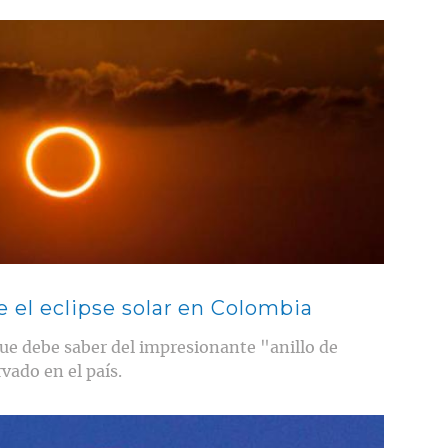
e el eclipse solar en Colombia
ue debe saber del impresionante "anillo de
vado en el país.