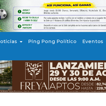
oticias
Ping Pong Político
Eventos