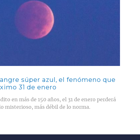
sangre súper azul, el fenómeno que
óximo 31 de enero
édito en más de 150 años, el 31 de enero perderá
illo misterioso, más débil de lo norma.