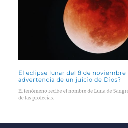
El eclipse lunar del 8 de noviembre
advertencia de un juicio de Dios?
El fenómeno recibe el nombre de Luna de Sangre
de las profecías.