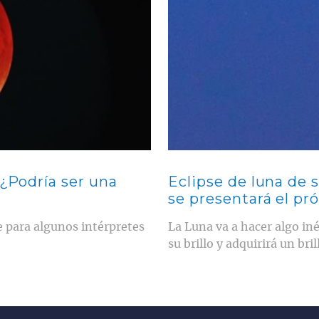
 ¿Podría ser una
Eclipse de luna de 
se presentará el pr
 para algunos intérpretes
La Luna va a hacer algo in
su brillo y adquirirá un br