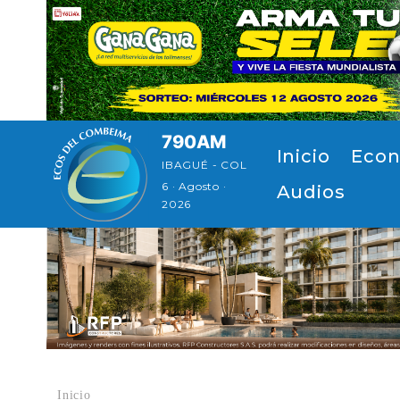
Pasar al contenido principal
790AM
Navegación principal
Inicio
Econ
IBAGUÉ - COL
6 · Agosto ·
Audios
2026
Inicio