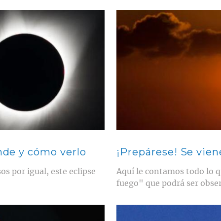
Contenido multimedia principal
ónde y cómo verlo
¡Prepárese! Se vien
os por igual, este eclipse
Aquí le contamos todo lo q
fuego" que podrá ser obser
Contenido multimedia principal