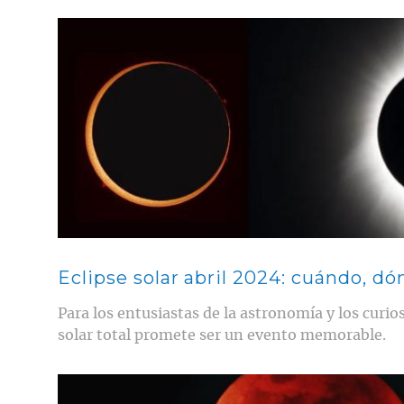
Contenido multimedia principal
Eclipse solar abril 2024: cuándo, d
Para los entusiastas de la astronomía y los curios
solar total promete ser un evento memorable.
Contenido multimedia principal