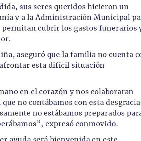
dida, sus seres queridos hicieron un
anía y a la Administración Municipal pa
 permitan cubrir los gastos funerarios 
nor.
iña, aseguró que la familia no cuenta c
frontar esta difícil situación
mano en el corazón y nos colaboraran
ya que no contábamos con esta desgracia
osamente no estábamos preparados par
sperábamos”, expresó conmovido.
er ayuda será bienvenida en este