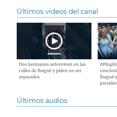
Últimos videos del canal
Dos hermanos sobreviven en las
#PingPo
calles de Ibagué y piden no ser
conclusi
separados
Ibagué e
presiden
Últimos audios