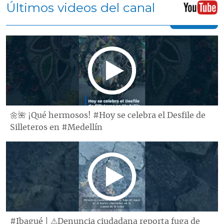
Últimos videos del canal
🌼🌺 ¡Qué hermosos! #Hoy se celebra el Desfile de
Silleteros en #Medellín
#Ibagué | ⚠Denuncia ciudadana reporta fuga de