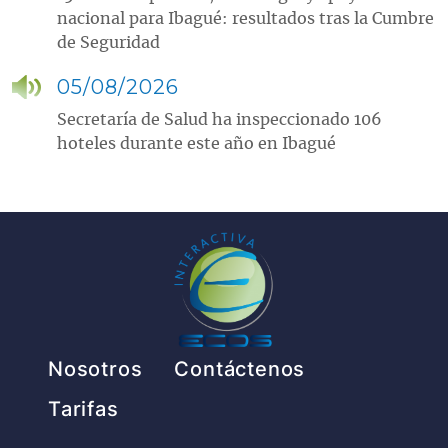
nacional para Ibagué: resultados tras la Cumbre
de Seguridad
05/08/2026
Secretaría de Salud ha inspeccionado 106
hoteles durante este año en Ibagué
Pie de página
Nosotros
Contáctenos
Tarifas