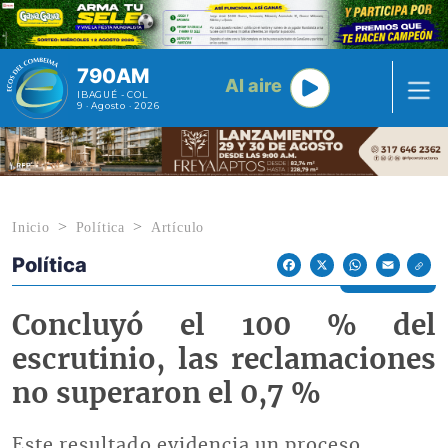
Pasar al contenido principal
790AM
Al aire
IBAGUÉ - COL
9 · Agosto · 2026
Inicio
Política
Artículo
Política
Econoticias y Eventos
Facebook
X
WhatsApp
Email
Concluyó el 100 % del
escrutinio, las reclamaciones
no superaron el 0,7 %
Este resultado evidencia un proceso