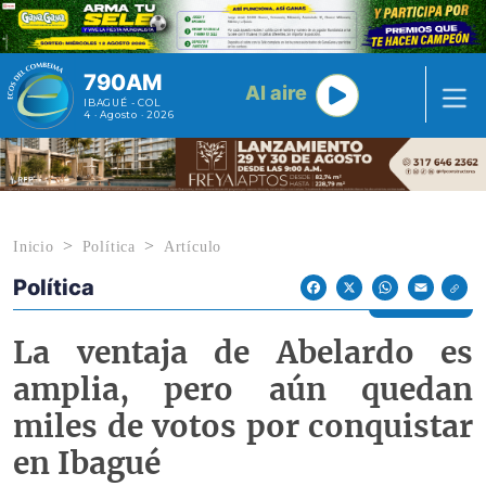
Pasar al contenido principal
790AM
Al aire
IBAGUÉ - COL
4 · Agosto · 2026
Inicio
Política
Artículo
Política
Econoticias y Eventos
Facebook
X
WhatsApp
Email
La ventaja de Abelardo es
amplia, pero aún quedan
miles de votos por conquistar
en Ibagué