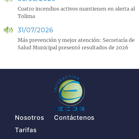
Cuatro incendios activos mantienen en alerta al
Tolima
31/07/2026
Más prevención y mejor atención: Secretaría de
Salud Municipal presentó resultados de 2026
Pie de página
Nosotros
Contáctenos
Tarifas