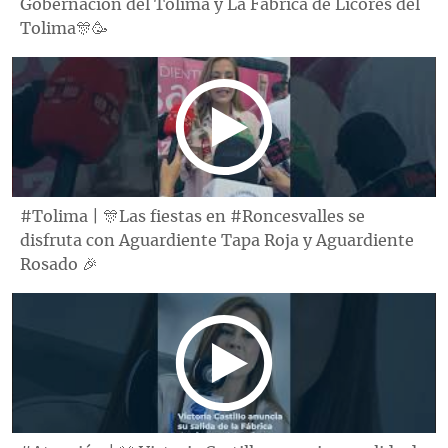
Gobernación del Tolima y La Fábrica de Licores del
Tolima🎊🥳
#Tolima | 🎊Las fiestas en #Roncesvalles se
disfruta con Aguardiente Tapa Roja y Aguardiente
Rosado 🎉