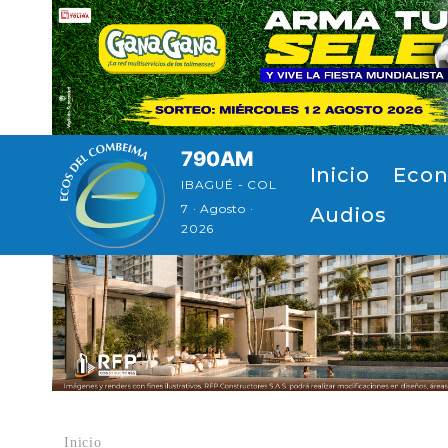
Pasar al contenido principal
790AM
Navegación principal
Inicio
Econ
IBAGUÉ - COL
7 · Agosto ·
Audios
2026
Inicio