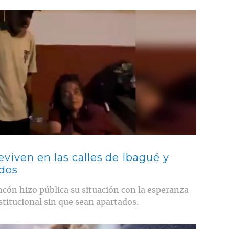
iven en las calles de Ibagué y
ados
ncón hizo pública su situación con la esperanza
stitucional sin que sean apartados.