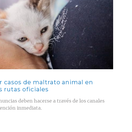
r casos de maltrato animal en
s rutas oficiales
nuncias deben hacerse a través de los canales
tención inmediata.