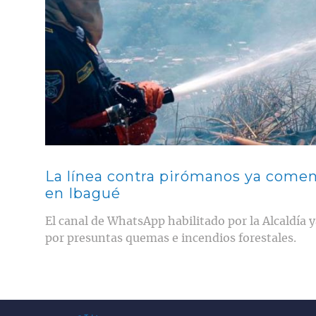
La línea contra pirómanos ya comen
en Ibagué
El canal de WhatsApp habilitado por la Alcaldía y
por presuntas quemas e incendios forestales.