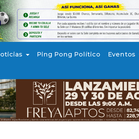
oticias
Ping Pong Político
Eventos