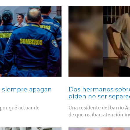
Contenido multimedia principal
o siempre apagan
Dos hermanos sobrev
piden no ser separ
por qué actuar de
Una residente del barrio A
de que reciban atención in
Contenido multimedia principal