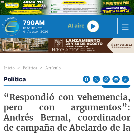
Pasar al contenido principal
790AM
Al aire
IBAGUÉ - COL
4 · Agosto · 2026
Inicio
Política
Artículo
Política
Econoticias y Eventos
Facebook
X
WhatsApp
Email
“Respondió con vehemencia,
pero con argumentos”:
Andrés Bernal, coordinador
de campaña de Abelardo de la