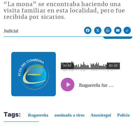
“La mona” se encontraba haciendo una
visita familiar en esta localidad, pero fue
recibida por sicarios.
Econoticias y Eventos
Judicial
Facebook
X
WhatsApp
Email
00:00
01:10
Ibaguereña fue asesinada a tiros en Anzoátegui
Tags:
ibaguereña
asesinada a tiros
Anzoátegui
Policia