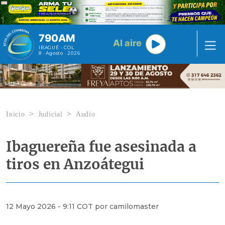
Pasar al contenido principal
790AM
Al aire
IBAGUÉ - COL
8 · Agosto · 2026
Inicio
Judicial
Audio
Ibaguereña fue asesinada a
tiros en Anzoátegui
12 Mayo 2026 - 9:11 COT por camilomaster