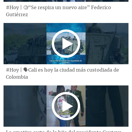
#Hoy | 🧐“Se respira un nuevo aire” Federico
Gutiérrez
#Hoy | 🗣Cali es hoy la ciudad más custodiada de
Colombia