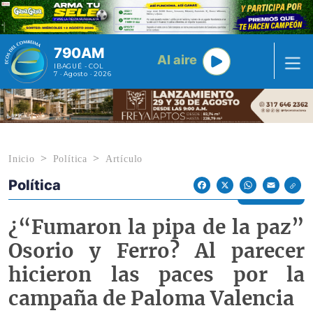
Pasar al contenido principal
790AM
Al aire
IBAGUÉ - COL
7 · Agosto · 2026
Inicio
Política
Artículo
Política
Econoticias y Eventos
Facebook
X
WhatsApp
Email
¿“Fumaron la pipa de la paz”
Osorio y Ferro? Al parecer
hicieron las paces por la
campaña de Paloma Valencia