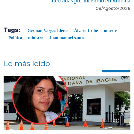
afectadas por incendio en Ambalá
08/Agosto/2026
Tags:
Germán Vargas Lleras
Álvaro Uribe
muerte
Política
ministro
Juan manuel santos
Lo más leído
Contenido multimedia principal