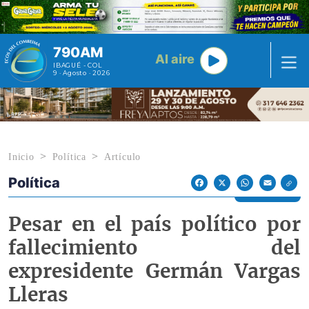
Pasar al contenido principal
790AM
Al aire
IBAGUÉ - COL
9 · Agosto · 2026
Inicio
Política
Artículo
Política
Econoticias y Eventos
Facebook
X
WhatsApp
Email
Pesar en el país político por
fallecimiento del
expresidente Germán Vargas
Lleras