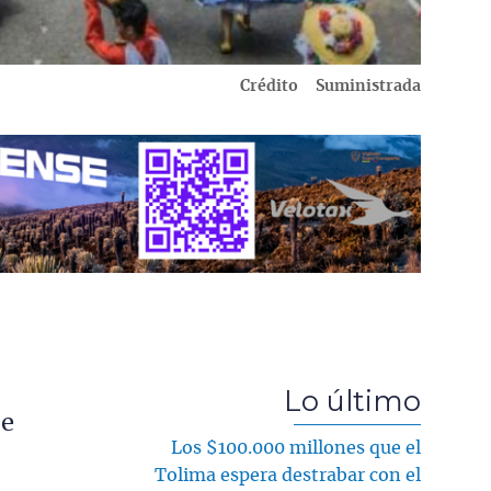
Crédito
Suministrada
Lo último
ue
Los $100.000 millones que el
Tolima espera destrabar con el