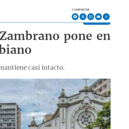
COMPARTIR
Facebook
X
WhatsApp
Email
s Zambrano pone en
mbiano
mantiene casi intacto.