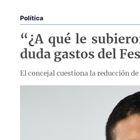
Política
Econoticias y Eventos
“¿A qué le subier
duda gastos del Fe
El concejal cuestiona la reducción de
Imagen